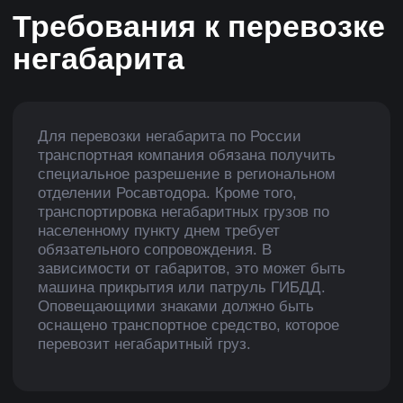
выполнения заказа, ни за проблемы с
ГИБДД. Мы знаем правила и строго их
выполняем.
Оставить заявку
Главная
Отправка посылок
О нас
Партнерам
Виды грузового
Часто задаваемые
транспорта
вопросы
Грузоперевозки по
Перевозка негабаритных