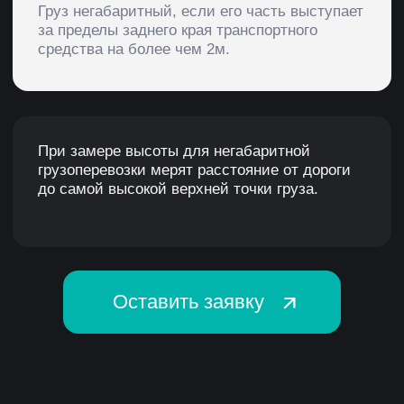
Еще одно обязательное условие –
соблюдение правил дорожного движения,
регламентирующих перевозку
крупногабаритного груза автотранспортом по
России. Так, скорость транспорта,
осуществляющего перевоз негабарита, не
должна превышать 60км/час по автодорогам
и 15 км/час по мосту. Перевезти
негабаритный груз можно исключительно по
указанному в разрешении маршруту,
останавливаться ТС может только на
специализированных стоянках. Это только
часть требований, которые прописывает
Росавтодор для крупногабаритных перевозок
автотранспортном
Нарушение правил автомобильных перевозок
негабаритного груза чревато серьезной
административной ответственностью. У
компании Арма Групп большой опыт в
перевозке негабарита по РФ по коротким и
дальним междугородним маршрутам.
Заказав перевозку негабаритного груза у нас,
вы можете не беспокоиться ни за качество