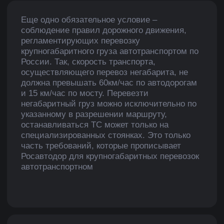
России
грузов
Документальное
Транспортные услуги
оформление
Обучение логистике
Междугородние
Отраслевые решения
переезды
Международные
Политика
перевозки
конфиденциальности
armagroup.su@yandex.ru
+7-927-555-06-00
+7-937-037-17-17
+7-962-752-79-48
Заказать звонок
Сайт разработал
Кудиенко Игорь
© АРМА ГРУПП, 2024