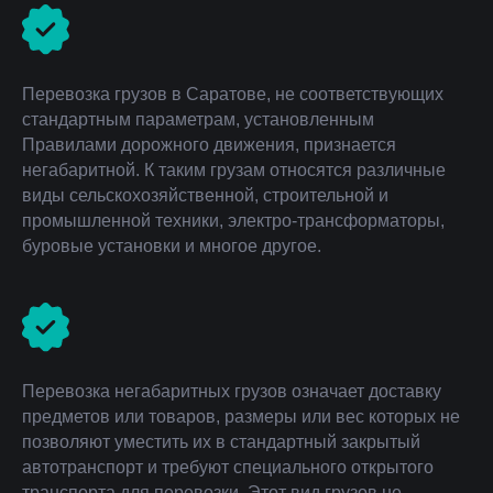
Перевозка грузов в Саратове, не соответствующих
стандартным параметрам, установленным
Правилами дорожного движения, признается
негабаритной. К таким грузам относятся различные
виды сельскохозяйственной, строительной и
промышленной техники, электро-трансформаторы,
буровые установки и многое другое.
В сфере грузоперевозок
негабарит принято
делить на три типа:
1. Тяжеловесные грузы.
Перевозка негабаритных грузов означает доставку
Это предметы, вес или осевая нагрузка
предметов или товаров, размеры или вес которых не
которых превышает допустимые для
позволяют уместить их в стандартный закрытый
автоперевозок лимиты.
автотранспорт и требуют специального открытого
транспорта для перевозки. Этот вид грузов не